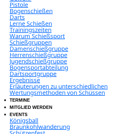
Pistole
Bogenschießen
Darts
Lerne Schießen
Trainingszeiten
Warum Schießsport
Schießgruppen
Damenschießgruppe
Herrenschießgruppe
Jugendschießgruppe
Bogensportabteilung
Dartsportgruppe
Ergebnisse
Erläuterungen zu unterschiedlichen
Wertungsmethoden von Schüssen
TERMINE
MITGLIED WERDEN
EVENTS
Königsball
Braunkohlwanderung
Schützenfest