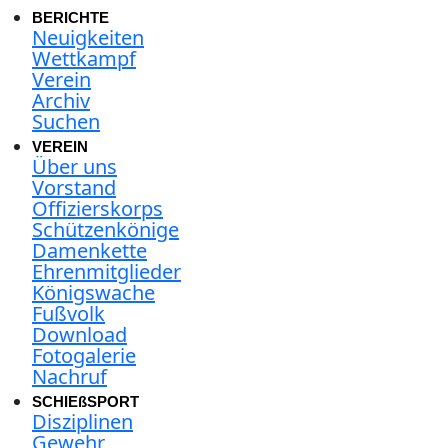
BERICHTE
Neuigkeiten
Wettkampf
Verein
Archiv
Suchen
VEREIN
Über uns
Vorstand
Offizierskorps
Schützenkönige
Damenkette
Ehrenmitglieder
Königswache
Fußvolk
Download
Fotogalerie
Nachruf
SCHIEßSPORT
Disziplinen
Gewehr