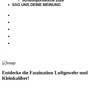
Schießsportwoche 2026
SAG UNS DEINE MEINUNG
Entdecke die Faszination Luftgewehr und
Kleinkaliber!
Das Gewehr ist das meistgenutzte Sportgerät im Sportschießen. Es
bietet eine unglaubliche Vielfalt und bietet für jeden die passende
Disziplin!
Überzeuge dich hier selbst von der Faszination Gewehrschießen
und probiere es selbst aus!