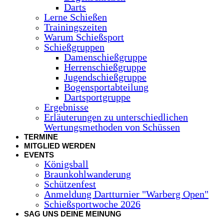
Darts
Lerne Schießen
Trainingszeiten
Warum Schießsport
Schießgruppen
Damenschießgruppe
Herrenschießgruppe
Jugendschießgruppe
Bogensportabteilung
Dartsportgruppe
Ergebnisse
Erläuterungen zu unterschiedlichen
Wertungsmethoden von Schüssen
TERMINE
MITGLIED WERDEN
EVENTS
Königsball
Braunkohlwanderung
Schützenfest
Anmeldung Dartturnier "Warberg Open"
Schießsportwoche 2026
SAG UNS DEINE MEINUNG