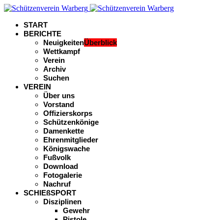
START
BERICHTE
Neuigkeiten
Überblick
Wettkampf
Verein
Archiv
Suchen
VEREIN
Über uns
Vorstand
Offizierskorps
Schützenkönige
Damenkette
Ehrenmitglieder
Königswache
Fußvolk
Download
Fotogalerie
Nachruf
SCHIEßSPORT
Disziplinen
Gewehr
Pistole