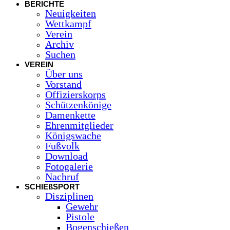
BERICHTE
Neuigkeiten
Wettkampf
Verein
Archiv
Suchen
VEREIN
Über uns
Vorstand
Offizierskorps
Schützenkönige
Damenkette
Ehrenmitglieder
Königswache
Fußvolk
Download
Fotogalerie
Nachruf
SCHIEßSPORT
Disziplinen
Gewehr
Pistole
Bogenschießen